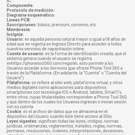
IC:
Componente:
Protocolo de medición:
Diagrama esquemático:
Lineas PCB:
Suscripciones:
básico, premium, convenio, etc
Membresía:
Insignia:
Usuario:
es aquella persona natural mayor o igual a18 años de
edad que se registra en Ingreso Directo para acceder a todos
nuestros servicios de capacitación online.
Cuenta de usuario:
es la forma de identificación creada, que el
sistema genera cuando el usuario se registra
enhttps://phonetool360.com/register, esto permite a los
Usuarios acceder a los Servicios que ofrece Phone Tool 360 a
través de la Plataforma. (En adelante, la “Cuenta” o “Cuenta del
Usuario”).
Plataforma:
se refiere al sitio web, plataforma virtual, y otros
medios digitales como aplicaciones para dispositivos
smartphones con tecnología IOS o Android, tablets, SmartTv,
entre otros, cuyas titularidades corresponden a Phone Tool 360,
y que dentro de los cuales los Usuarios ingresan e inician sesión
con su cuenta.
Cookie:
es el archivo de datos que se almacena en el
dispositivo del Usuario cuando éste tiene acceso al Sitio.
Leyes vigentes:
significan todas las leyes, códigos, normas
jurídicas, ordenanzas, reglamentos, tratados, reglas, normas,
permisos, resoluciones, órdenes, interpretaciones, decisiones,