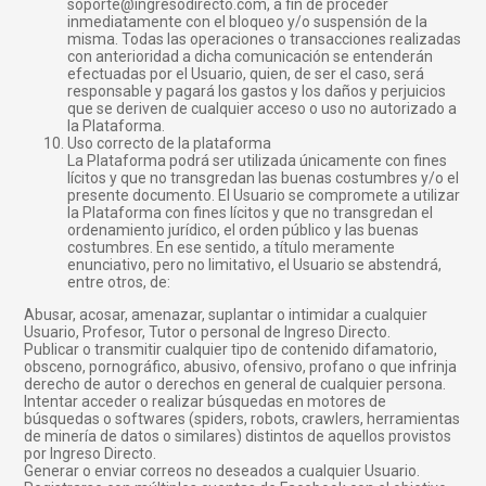
soporte@ingresodirecto.com, a fin de proceder
inmediatamente con el bloqueo y/o suspensión de la
misma. Todas las operaciones o transacciones realizadas
con anterioridad a dicha comunicación se entenderán
efectuadas por el Usuario, quien, de ser el caso, será
responsable y pagará los gastos y los daños y perjuicios
que se deriven de cualquier acceso o uso no autorizado a
la Plataforma.
Uso correcto de la plataforma
La Plataforma podrá ser utilizada únicamente con fines
lícitos y que no transgredan las buenas costumbres y/o el
presente documento. El Usuario se compromete a utilizar
la Plataforma con fines lícitos y que no transgredan el
ordenamiento jurídico, el orden público y las buenas
costumbres. En ese sentido, a título meramente
enunciativo, pero no limitativo, el Usuario se abstendrá,
entre otros, de:
Abusar, acosar, amenazar, suplantar o intimidar a cualquier
Usuario, Profesor, Tutor o personal de Ingreso Directo.
Publicar o transmitir cualquier tipo de contenido difamatorio,
obsceno, pornográfico, abusivo, ofensivo, profano o que infrinja
derecho de autor o derechos en general de cualquier persona.
Intentar acceder o realizar búsquedas en motores de
búsquedas o softwares (spiders, robots, crawlers, herramientas
de minería de datos o similares) distintos de aquellos provistos
por Ingreso Directo.
Generar o enviar correos no deseados a cualquier Usuario.